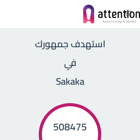
الرئيسية
من نحن
المنتجات
استهدف سوقك
شركاء
استهدف جمهورك
في
Sakaka
508475